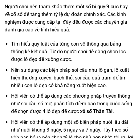
Người chơi nên tham khảo thêm một số bí quyết cực hay
về xổ số để tăng thêm tỷ lệ dự đoán chính xác. Các kinh
nghiệm được cung cấp tại đây đều được các chuyên gia
đánh giá cao về tính hiệu quả:
Tìm hiểu quy luật của từng con số thông qua bảng
thống kê kết quả. Từ đó người chơi dễ dàng chọn lọc
được lô đẹp để xuống cược.
Nên sử dụng các biện pháp soi cầu như lô gan, lô xuất
hiện thường xuyên, bạch thủ, soi cầu quả trám để tìm
nhiều con lô đẹp có khả năng xuất hiện cao.
Hội viên có thể áp dụng các phương pháp truyền thống
như soi cầu sổ mơ, phân tích điềm báo trong cuộc sống
để chọn được 4 lô đẹp để cược
xổ số Thần Tài.
Hội viên có thể áp dụng một số biện pháp nuôi lâu dài
như nuôi khung 3 ngày, 5 ngày và 7 ngày. Tùy theo số
vốn bạn bỏ ra nên chọn tỷ lệ cho phù hợp nhất, tối ưu lợi