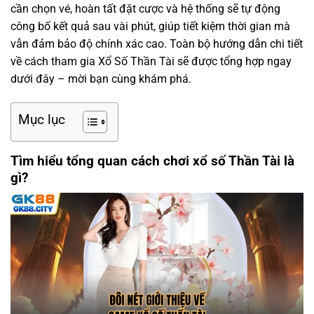
cần chọn vé, hoàn tất đặt cược và hệ thống sẽ tự động
công bố kết quả sau vài phút, giúp tiết kiệm thời gian mà
vẫn đảm bảo độ chính xác cao. Toàn bộ hướng dẫn chi tiết
về cách tham gia Xổ Số Thần Tài sẽ được tổng hợp ngay
dưới đây – mời bạn cùng khám phá.
Mục lục
Tìm hiểu tổng quan cách chơi xổ số Thần Tài là
gì?