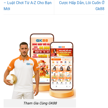
– Luật Chơi Từ A-Z Cho Bạn
Cược Hấp Dẫn, Lôi Cuốn Ở
Mới
Gk88
Tham Gia Cùng GK88