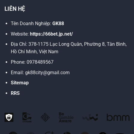
LIÊN HỆ
Tên Doanh Nghiệp:
GK88
Website:
https://66bet.jp.net/
Địa Chỉ: 378-1175 Lạc Long Quân, Phường 8, Tân Bình,
Hồ Chí Minh, Việt Nam
Phone: 0978489567
Email:
gk88city@gmail.com
Sitemap
RRS